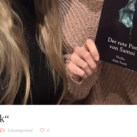
rk“
Uncategorized
0