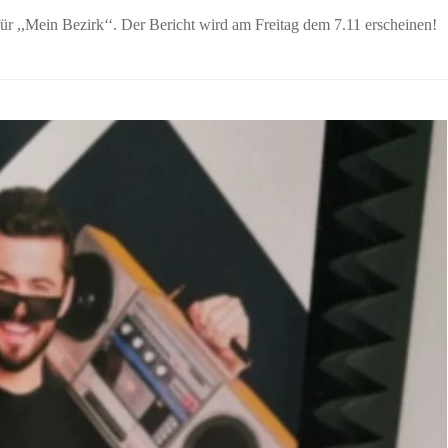
ür ,,Mein Bezirk‘‘. Der Bericht wird am Freitag dem 7.11 erscheinen!